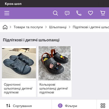
Крок-шоп
Товари та послуги
Шльопанці
Підліткові і дитячі шль
Підліткові і дитячі шльопанці
Однотонні
Кольорові
шльопанці дитячі/
шльопанці дитячі/
підліткові
підліткові
Сортування
0
Фільтри