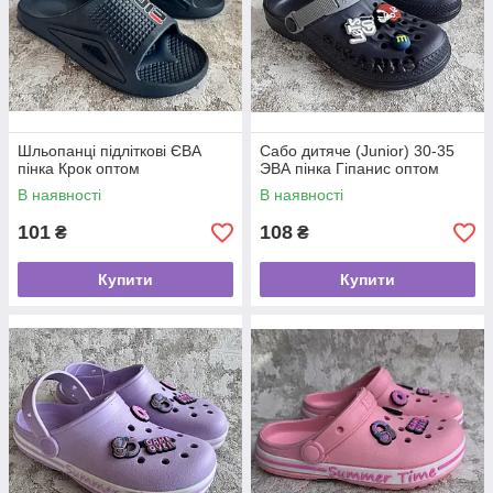
Шльопанці підліткові ЄВА
Сабо дитяче (Junior) 30-35
пінка Крок оптом
ЭВА пінка Гіпанис оптом
В наявності
В наявності
101
108
₴
₴
Купити
Купити