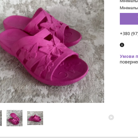
Мінімаль
Мінімаль
+380 (97
поверне