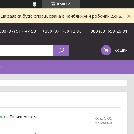
Кошик
Ваша заявка буде опрацьована в найближчий робочий день.
380 (97) 917-47-53
+380 (97) 760-12-96
+380 (68) 659-26-91
Кошик
та
сті
Тільки оптом
Код:
С-35
рожевий