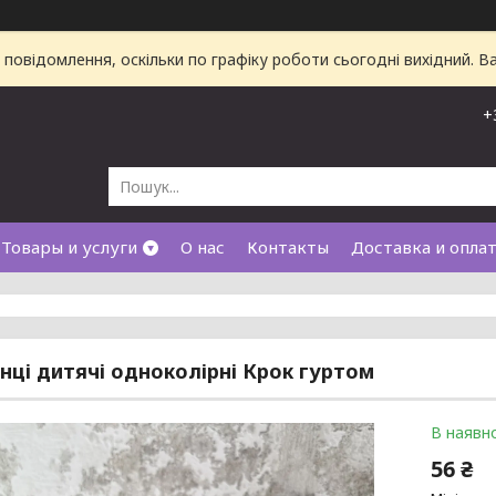
повідомлення, оскільки по графіку роботи сьогодні вихідний. 
+
Товары и услуги
О нас
Контакты
Доставка и опла
ці дитячі одноколірні Крок гуртом
В наявно
56 ₴