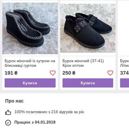
Бурок жіночий із хутром на
Бурок жіночий (37-41)
Бурк
блискавці гуртом
Крок оптом
Літм
191
250
374
₴
₴
Купити
Купити
Про нас
100% позитивних з 216 відгуків за рік
Працює з 04.01.2018