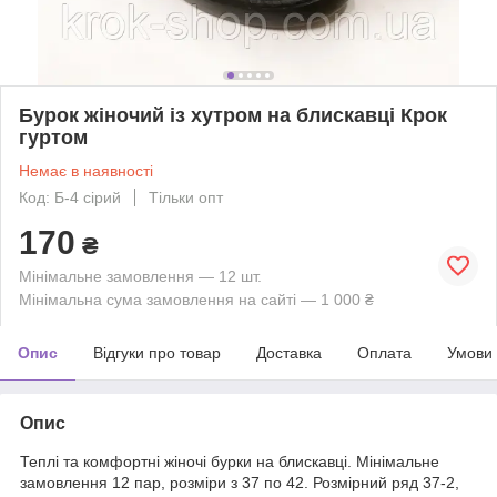
Бурок жіночий із хутром на блискавці Крок
гуртом
Немає в наявності
Код: Б-4 сірий
Тільки опт
170
₴
Мінімальне замовлення — 12 шт.
Мінімальна сума замовлення на сайті — 1 000 ₴
Опис
Відгуки про товар
Доставка
Оплата
Умови
Опис
Теплі та комфортні жіночі бурки на блискавці. Мінімальне
замовлення 12 пар, розміри з 37 по 42. Розмірний ряд 37-2,