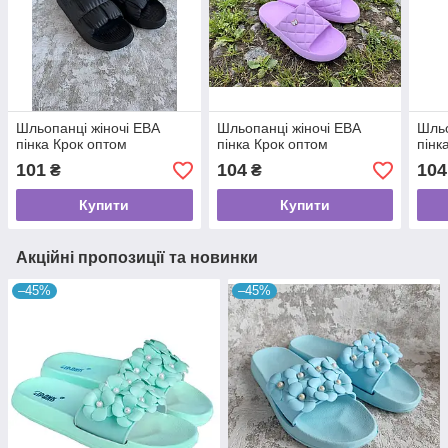
Шльопанці жіночі ЕВА
Шльопанці жіночі ЕВА
Шльо
пінка Крок оптом
пінка Крок оптом
пінк
101
104
104
₴
₴
Купити
Купити
Акційні пропозиції та новинки
–45%
–45%