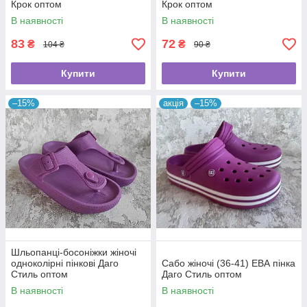
Крок оптом
Крок оптом
В наявності
В наявності
83
72
₴
₴
104 ₴
90 ₴
Купити
Купити
–15%
акція
–15%
Шльопанці-босоніжки жіночі
одноколірні пінкові Даго
Сабо жіночі (36-41) ЕВА пінка
Стиль оптом
Даго Стиль оптом
В наявності
В наявності