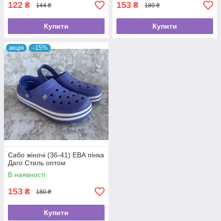
122
153
₴
₴
144 ₴
180 ₴
Купити
Купити
акція
–15%
Сабо жіночі (36-41) ЕВА пінка
Даго Стиль оптом
В наявності
153
₴
180 ₴
Купити