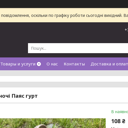
повідомлення, оскільки по графіку роботи сьогодні вихідний. 
+
Товары и услуги
О нас
Контакты
Доставка и опла
ночі Паяс гурт
В наявно
108 ₴