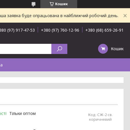
Кошик
Ваша заявка буде опрацьована в найближчий робочий день.
380 (97) 917-47-53
+380 (97) 760-12-96
+380 (68) 659-26-91
Кошик
та
сті
Тільки оптом
Код:
СЖ-2 св.
коричневий