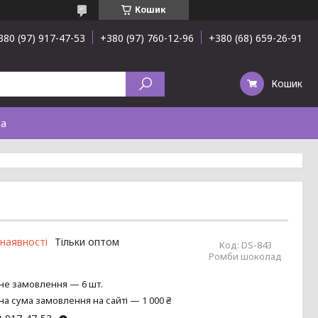
Кошик
380 (97) 917-47-53
+380 (97) 760-12-96
+380 (68) 659-26-91
Кошик
та
 наявності
Тільки оптом
Код:
DS-843
Ромби шоколад
не замовлення — 6 шт.
на сума замовлення на сайті — 1 000 ₴