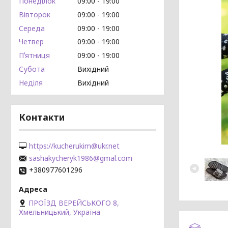
Понеділок
09:00
19:00
Вівторок
09:00
19:00
Середа
09:00
19:00
Четвер
09:00
19:00
Пʼятниця
09:00
19:00
Субота
Вихідний
Неділя
Вихідний
Контакти
https://kucherukim@ukr.net
sashakycheryk1986@gmal.com
+380977601296
ПРОЇЗД ВЕРЕЙСЬКОГО 8,
Хмельницький, Україна