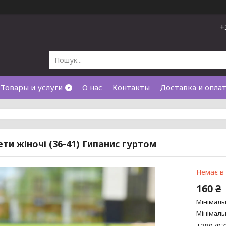
+
Товары и услуги
О нас
Контакты
Доставка и опла
ти жіночі (36-41) Гипанис гуртом
Немає в
160 ₴
Мінімаль
Мінімаль