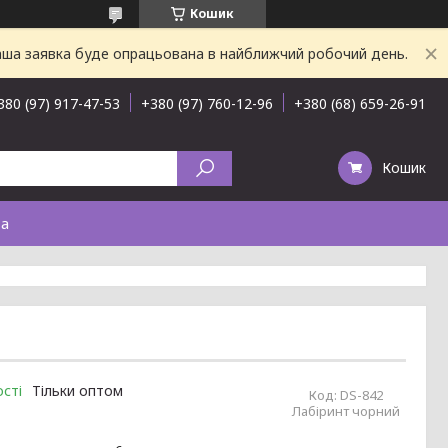
Кошик
Ваша заявка буде опрацьована в найближчий робочий день.
380 (97) 917-47-53
+380 (97) 760-12-96
+380 (68) 659-26-91
Кошик
та
сті
Тільки оптом
Код:
DS-842
Лабіринт чорний