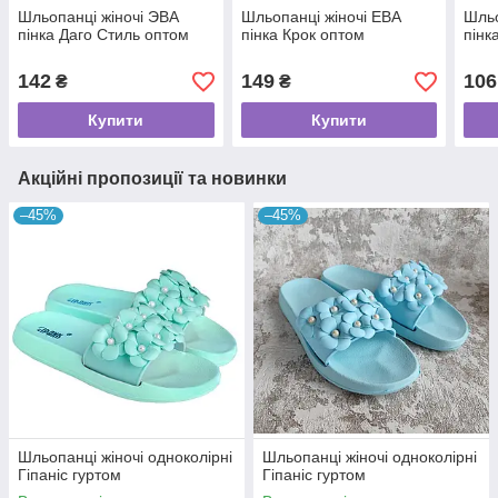
Шльопанці жіночі ЭВА
Шльопанці жіночі ЕВА
Шльо
пінка Даго Стиль оптом
пінка Крок оптом
пінк
142
149
106
₴
₴
Купити
Купити
Акційні пропозиції та новинки
–45%
–45%
Шльопанці жіночі одноколірні
Шльопанці жіночі одноколірні
Гіпаніс гуртом
Гіпаніс гуртом