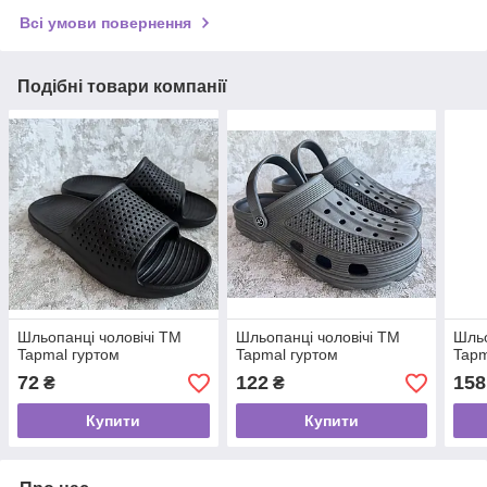
Всі умови повернення
Подібні товари компанії
Шльопанці чоловічі ТМ
Шльопанці чоловічі ТМ
Шльо
Tapmal гуртом
Tapmal гуртом
Tapm
72
122
158
₴
₴
Купити
Купити