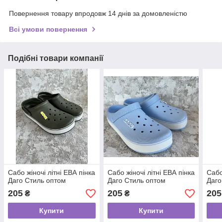
Повернення товару впродовж 14 днів за домовленістю
Всі умови повернення
Подібні товари компанії
Сабо жіночі літні ЕВА пінка
Сабо жіночі літні ЕВА пінка
Сабо
Даго Стиль оптом
Даго Стиль оптом
Даго
205
205
205
₴
₴
Купити
Купити