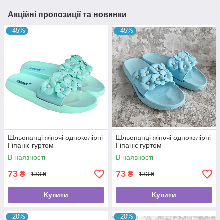
Акційні пропозиції та новинки
–45%
–45%
Шльопанці жіночі одноколірні
Шльопанці жіночі одноколірні
Гіпаніс гуртом
Гіпаніс гуртом
В наявності
В наявності
73
73
₴
₴
133 ₴
133 ₴
Купити
Купити
–20%
–20%