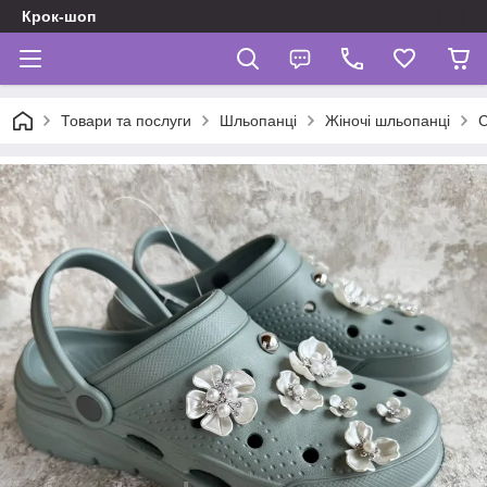
Крок-шоп
Товари та послуги
Шльопанці
Жіночі шльопанці
С