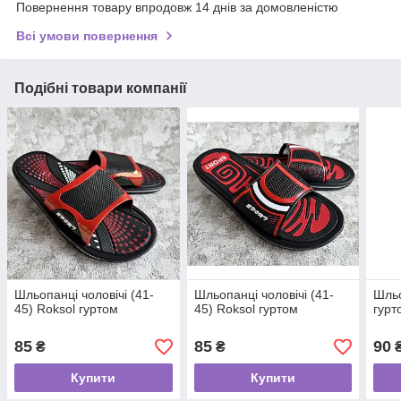
Повернення товару впродовж 14 днів за домовленістю
Всі умови повернення
Подібні товари компанії
Шльопанці чоловічі (41-
Шльопанці чоловічі (41-
Шльо
45) Roksol гуртом
45) Roksol гуртом
гурт
85
85
90
₴
₴
Купити
Купити