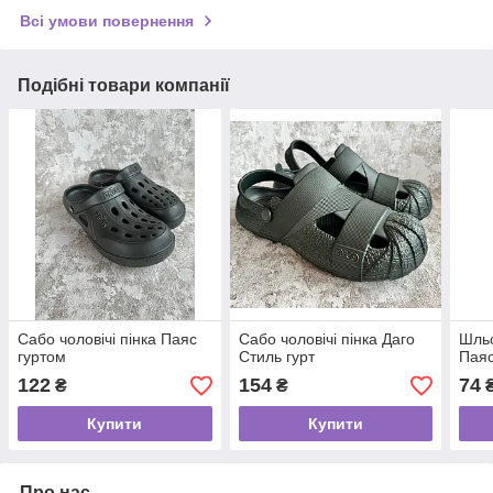
Всі умови повернення
Подібні товари компанії
Сабо чоловічі пінка Паяс
Сабо чоловічі пінка Даго
Шльо
гуртом
Стиль гурт
Паяс
122
154
74
₴
₴
Купити
Купити
Про нас