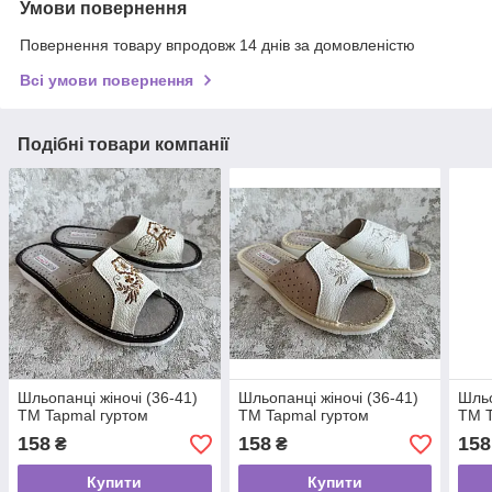
Умови повернення
Повернення товару впродовж 14 днів за домовленістю
Всі умови повернення
Подібні товари компанії
Шльопанці жіночі (36-41)
Шльопанці жіночі (36-41)
Шльо
ТМ Tapmal гуртом
ТМ Tapmal гуртом
ТМ T
158
158
158
₴
₴
Купити
Купити