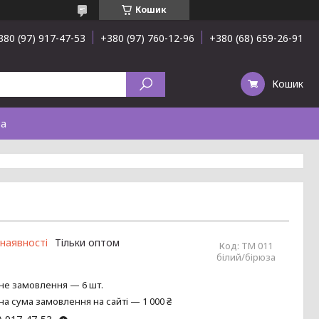
Кошик
380 (97) 917-47-53
+380 (97) 760-12-96
+380 (68) 659-26-91
Кошик
та
 наявності
Тільки оптом
Код:
ТМ 011
білий/бірюза
не замовлення — 6 шт.
на сума замовлення на сайті — 1 000 ₴