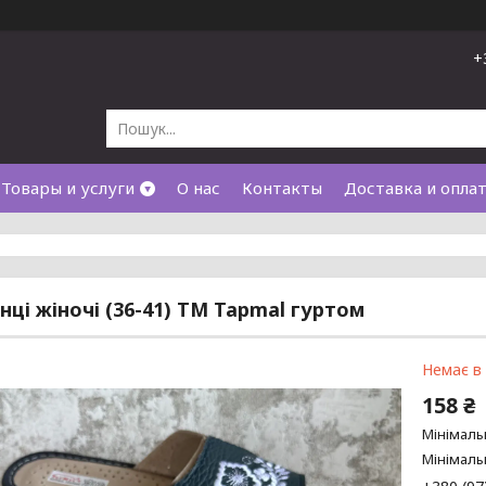
+
Товары и услуги
О нас
Контакты
Доставка и опла
ці жіночі (36-41) ТМ Tapmal гуртом
Немає в
158 ₴
Мінімаль
Мінімаль