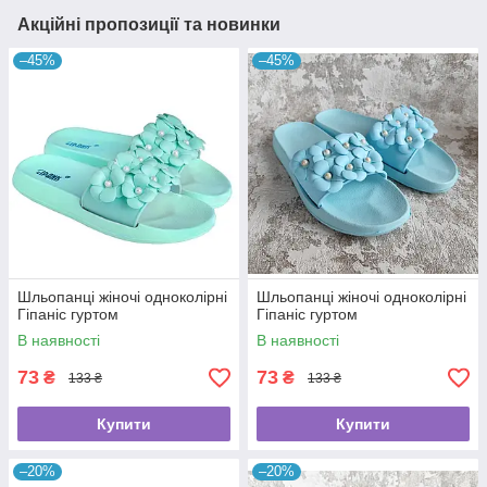
Акційні пропозиції та новинки
–45%
–45%
Шльопанці жіночі одноколірні
Шльопанці жіночі одноколірні
Гіпаніс гуртом
Гіпаніс гуртом
В наявності
В наявності
73
73
₴
₴
133 ₴
133 ₴
Купити
Купити
–20%
–20%