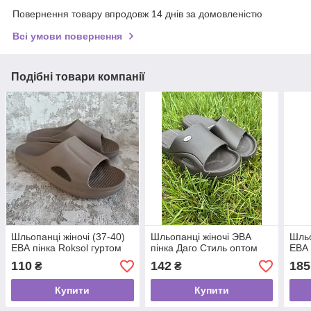
Повернення товару впродовж 14 днів за домовленістю
Всі умови повернення
Подібні товари компанії
Шльопанці жіночі (37-40)
Шльопанці жіночі ЭВА
Шльо
ЕВА пінка Roksol гуртом
пінка Даго Стиль оптом
ЕВА 
110
142
185
₴
₴
Купити
Купити