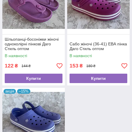
Шльопанці-босоніжки жіночі
одноколірні пінкові Даго
Сабо жіночі (36-41) ЕВА пінка
Стиль оптом
Даго Стиль оптом
В наявності
В наявності
122
153
₴
₴
144 ₴
180 ₴
Купити
Купити
акція
–15%