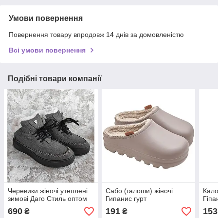
Умови повернення
Повернення товару впродовж 14 днів за домовленістю
Всі умови повернення
Подібні товари компанії
Черевики жіночі утеплені
Сабо (галоши) жіночі
Кало
зимові Даго Стиль оптом
Гипанис гурт
Гіпа
690
191
153
₴
₴