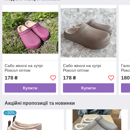
Сабо жіночі на хутрі
Сабо жіночі на хутрі
Гало
Роксол оптом
Роксол оптом
Рокс
178
178
180
₴
₴
Купити
Купити
Акційні пропозиції та новинки
–10%