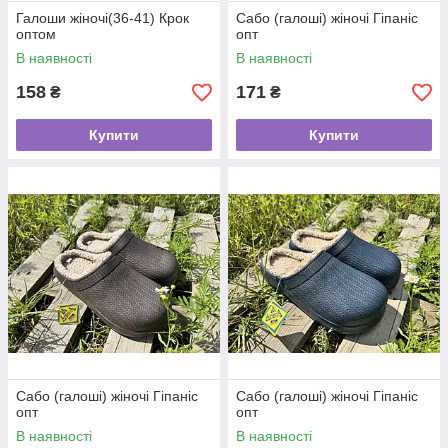
Галоши жіночі(36-41) Крок
Сабо (галоші) жіночі Гіпаніс
оптом
опт
В наявності
В наявності
158
171
₴
₴
Купити
Купити
Сабо (галоші) жіночі Гіпаніс
Сабо (галоші) жіночі Гіпаніс
опт
опт
В наявності
В наявності