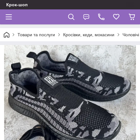
Крок-шоп
Товари та послуги
Кросівки, кеди, мокасини
Чоловічі