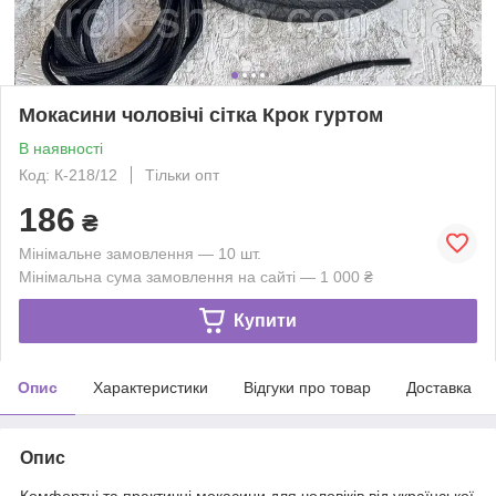
Мокасини чоловічі сітка Крок гуртом
В наявності
Код: К-218/12
Тільки опт
186
₴
Мінімальне замовлення — 10 шт.
Мінімальна сума замовлення на сайті — 1 000 ₴
Купити
Опис
Характеристики
Відгуки про товар
Доставка
Опис
Комфортні та практичні мокасини для чоловіків від української