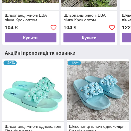
Шльопанці жіночі ЕВА
Шльопанці жіночі ЕВА
Шльо
пінка Крок оптом
пінка Крок оптом
пінк
104
104
122
₴
₴
Купити
Купити
Акційні пропозиції та новинки
–45%
–45%
Шльопанці жіночі одноколірні
Шльопанці жіночі одноколірні