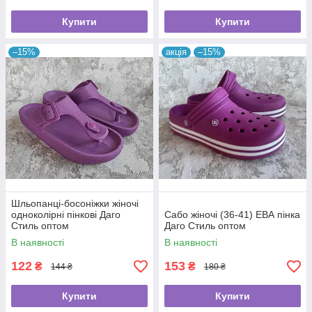
Купити
Купити
–15%
акція
–15%
Шльопанці-босоніжки жіночі
одноколірні пінкові Даго
Сабо жіночі (36-41) ЕВА пінка
Стиль оптом
Даго Стиль оптом
В наявності
В наявності
122
153
₴
₴
144 ₴
180 ₴
Купити
Купити