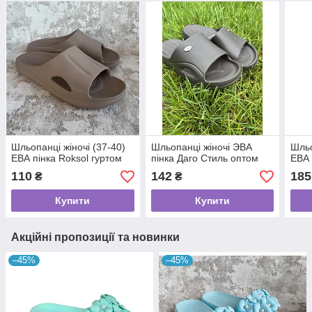
Шльопанці жіночі (37-40)
Шльопанці жіночі ЭВА
Шльо
ЕВА пінка Roksol гуртом
пінка Даго Стиль оптом
ЕВА 
110
142
185
₴
₴
Купити
Купити
Акційні пропозиції та новинки
–45%
–45%