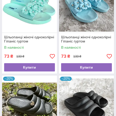
Шльопанці жіночі одноколірні
Шльопанці жіночі одноколірні
Гіпаніс гуртом
Гіпаніс гуртом
В наявності
В наявності
73
73
₴
₴
133 ₴
133 ₴
Купити
Купити
–20%
–20%