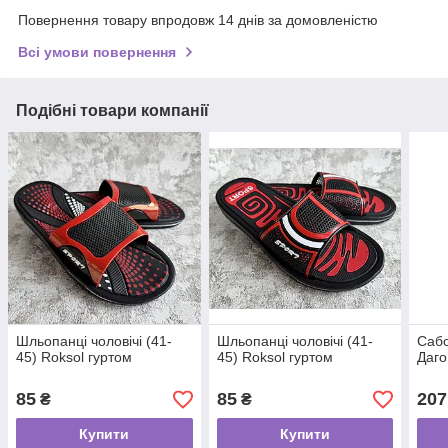
Повернення товару впродовж 14 днів за домовленістю
Всі умови повернення
Подібні товари компанії
Шльопанці чоловічі (41-
Шльопанці чоловічі (41-
Сабо
45) Roksol гуртом
45) Roksol гуртом
Даго
85
85
207
₴
₴
Купити
Купити