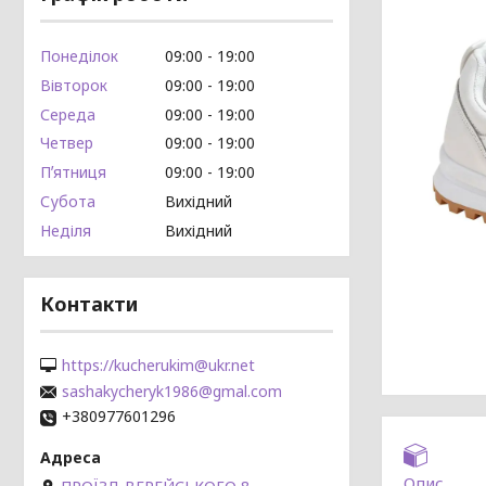
Понеділок
09:00
19:00
Вівторок
09:00
19:00
Середа
09:00
19:00
Четвер
09:00
19:00
Пʼятниця
09:00
19:00
Субота
Вихідний
Неділя
Вихідний
Контакти
https://kucherukim@ukr.net
sashakycheryk1986@gmal.com
+380977601296
Опис