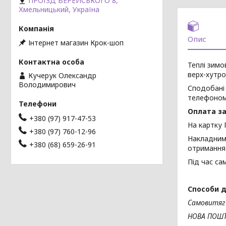
ПРОЇЗД ВЕРЕЙСЬКОГО 8,
Хмельницький, Україна
Опис
Інтернет магазин Крок-шоп
Теплі зимо
верх-хутро,
Кучерук Олександр
Володимирович
Сподобані 
телефоном
Оплата за
+380 (97) 917-47-53
На картку 
+380 (97) 760-12-96
Накладним 
+380 (68) 659-26-91
отримання 
Під час са
Способи д
Самовитяг
НОВА ПОШ