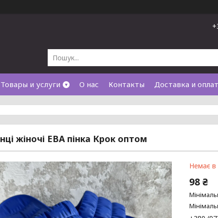
+
Товары и услуги
О нас
Контакты
Доставка и опла
ці жіночі ЕВА пінка Крок оптом
Немає в
98 ₴
Мінімаль
Мінімаль