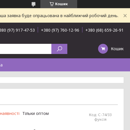
Кошик
Ваша заявка буде опрацьована в найближчий робочий день.
380 (97) 917-47-53
+380 (97) 760-12-96
+380 (68) 659-26-91
Кошик
та
 наявності
Тільки оптом
Код:
С-74/33
фуксія