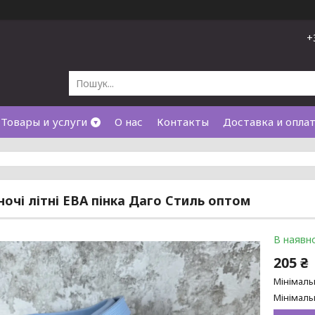
+
Товары и услуги
О нас
Контакты
Доставка и опла
ночі літні ЕВА пінка Даго Стиль оптом
В наявно
205 ₴
Мінімаль
Мінімаль