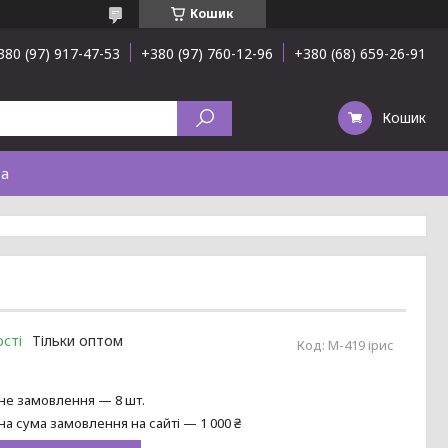
Кошик
380 (97) 917-47-53
+380 (97) 760-12-96
+380 (68) 659-26-91
Кошик
та
сті
Тільки оптом
Код:
М-419 ірис
не замовлення — 8 шт.
на сума замовлення на сайті — 1 000 ₴