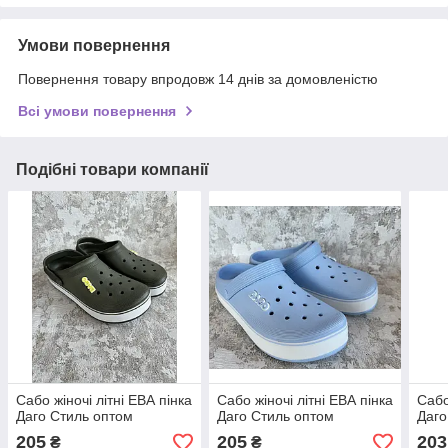
Умови повернення
Повернення товару впродовж 14 днів за домовленістю
Всі умови повернення
Подібні товари компанії
Сабо жіночі літні ЕВА пінка
Сабо жіночі літні ЕВА пінка
Сабо
Даго Стиль оптом
Даго Стиль оптом
Даго
205
205
203
₴
₴