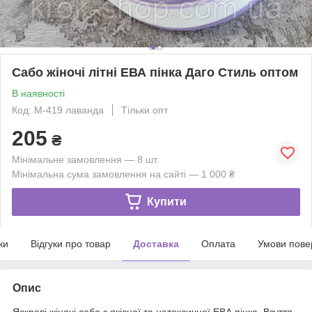
Сабо жіночі літні ЕВА пінка Даго Стиль оптом
В наявності
Код: М-419 лаванда
Тільки опт
205
₴
Мінімальне замовлення — 8 шт.
Мінімальна сума замовлення на сайті — 1 000 ₴
Купити
ки
Відгуки про товар
Доставка
Оплата
Умови пове
Опис
Яскраві жіночі сабо з якісної та нетоксичної ЕВА пінка. Взуття