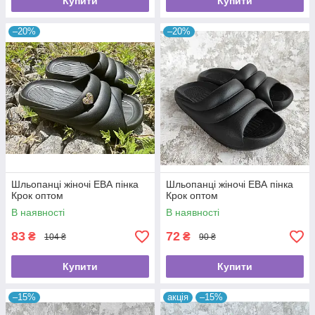
Купити
Купити
–20%
–20%
Шльопанці жіночі ЕВА пінка
Шльопанці жіночі ЕВА пінка
Крок оптом
Крок оптом
В наявності
В наявності
83
72
₴
₴
104 ₴
90 ₴
Купити
Купити
–15%
акція
–15%