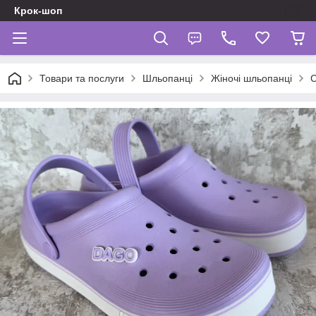
Крок-шоп
Товари та послуги
Шльопанці
Жіночі шльопанці
С