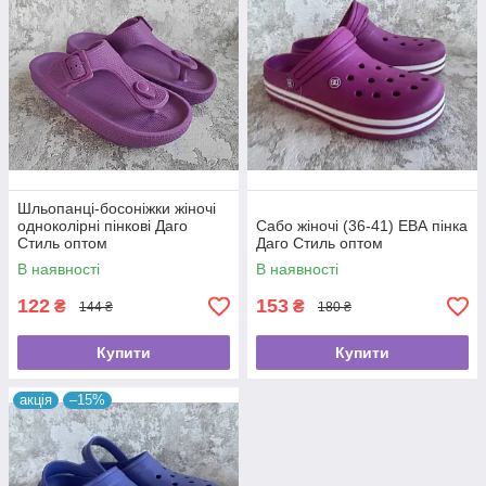
Шльопанці-босоніжки жіночі
одноколірні пінкові Даго
Сабо жіночі (36-41) ЕВА пінка
Стиль оптом
Даго Стиль оптом
В наявності
В наявності
122
153
₴
₴
144 ₴
180 ₴
Купити
Купити
акція
–15%