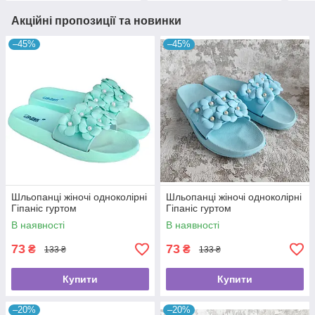
Акційні пропозиції та новинки
–45%
–45%
Шльопанці жіночі одноколірні
Шльопанці жіночі одноколірні
Гіпаніс гуртом
Гіпаніс гуртом
В наявності
В наявності
73
73
₴
₴
133 ₴
133 ₴
Купити
Купити
–20%
–20%