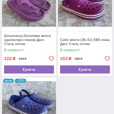
Шльопанці-босоніжки жіночі
одноколірні пінкові Даго
Сабо жіночі (36-41) ЕВА пінка
Стиль оптом
Даго Стиль оптом
В наявності
В наявності
122
153
₴
₴
144 ₴
180 ₴
Купити
Купити
акція
–15%