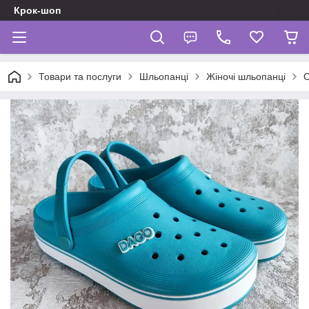
Крок-шоп
Товари та послуги
Шльопанці
Жіночі шльопанці
С