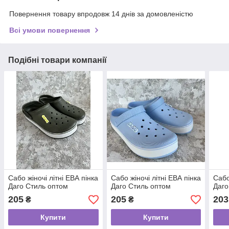
Повернення товару впродовж 14 днів за домовленістю
Всі умови повернення
Подібні товари компанії
Сабо жіночі літні ЕВА пінка
Сабо жіночі літні ЕВА пінка
Сабо
Даго Стиль оптом
Даго Стиль оптом
Даго
205
205
203
₴
₴
Купити
Купити